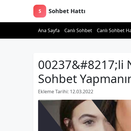
Sohbet Hattı
S
Ana Sayfa
Canlı Sohbet
Canlı Sohbet Ha
00237&#8217;li 
Sohbet Yapmanın
Ekleme Tarihi: 12.03.2022