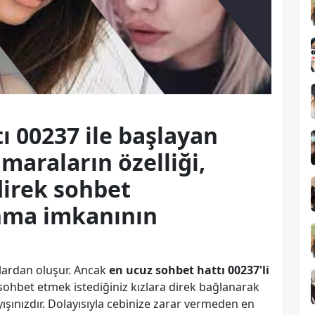
ı 00237 ile başlayan
maraların özelliği,
irek sohbet
nma imkanının
alardan oluşur. Ancak
en ucuz sohbet hattı 00237'li
ohbet etmek istediğiniz kızlara direk bağlanarak
şınızdır. Dolayısıyla cebinize zarar vermeden en