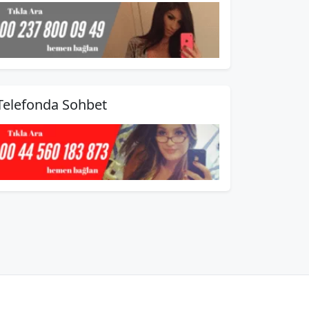
Telefonda Sohbet